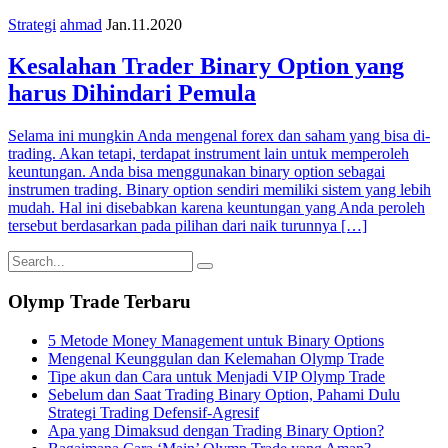
Strategi
ahmad
Jan.11.2020
Kesalahan Trader Binary Option yang
harus Dihindari Pemula
Selama ini mungkin Anda mengenal forex dan saham yang bisa di-
trading. Akan tetapi, terdapat instrument lain untuk memperoleh
keuntungan. Anda bisa menggunakan binary option sebagai
instrumen trading. Binary option sendiri memiliki sistem yang lebih
mudah. Hal ini disebabkan karena keuntungan yang Anda peroleh
tersebut berdasarkan pada pilihan dari naik turunnya […]
Olymp Trade Terbaru
5 Metode Money Management untuk Binary Options
Mengenal Keunggulan dan Kelemahan Olymp Trade
Tipe akun dan Cara untuk Menjadi VIP Olymp Trade
Sebelum dan Saat Trading Binary Option, Pahami Dulu
Strategi Trading Defensif-Agresif
Apa yang Dimaksud dengan Trading Binary Option?