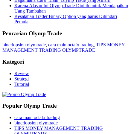
Bagaimana Cara ‘Main’ Olymp Trade yang Aman?
Karena Alasan Ini Olymp Trade Dipilih untuk Mendapatkan
Uang Tambahan
Kesalahan Trader Binary Option yang harus Dihindari
Pemula
Pencarian Olymp Trade
bineriopsion olymtrade
,
cara main octafx trading
,
TIPS MONEY
MANAGEMENT TRADING OLYMPTRADE
Kategori
Review
Strategi
Tutorial
Populer Olymp Trade
cara main octafx trading
bineriopsion olymtrade
TIPS MONEY MANAGEMENT TRADING
OLYMPTRADE